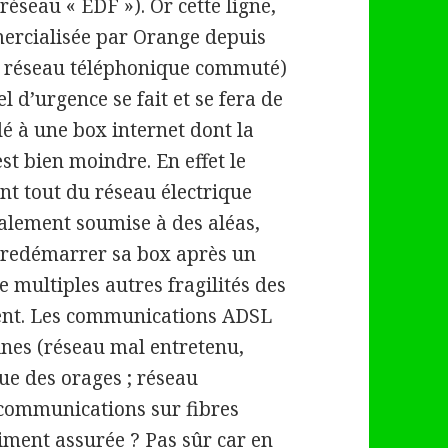
réseau « EDF »). Or cette ligne,
ercialisée par Orange depuis
, réseau téléphonique commuté)
l d’urgence se fait et se fera de
é à une box internet dont la
est bien moindre. En effet le
t tout du réseau électrique
galement soumise à des aléas,
à redémarrer sa box après un
 multiples autres fragilités des
utent. Les communications ADSL
aines (réseau mal entretenu,
que des orages ; réseau
s communications sur fibres
aiment assurée ? Pas sûr car en