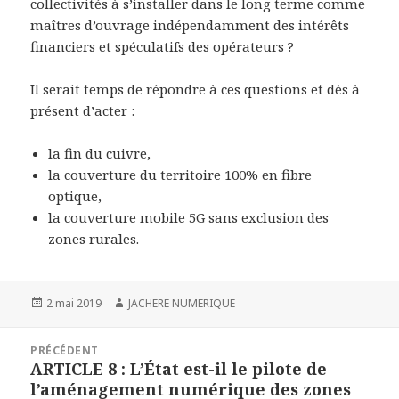
collectivités à s’installer dans le long terme comme
maîtres d’ouvrage indépendamment des intérêts
financiers et spéculatifs des opérateurs ?
Il serait temps de répondre à ces questions et dès à
présent d’acter :
la fin du cuivre,
la couverture du territoire 100% en fibre
optique,
la couverture mobile 5G sans exclusion des
zones rurales.
Publié
Auteur
2 mai 2019
JACHERE NUMERIQUE
le
Navigation
PRÉCÉDENT
de
ARTICLE 8 : L’État est-il le pilote de
Article
l’article
l’aménagement numérique des zones
précédent :